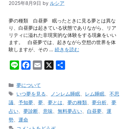
2025年8月9日
by
ルシア
夢の種類 白昼夢 眠ったときに見る夢とは異な
り、白昼夢は起きている状態でありながら、リア
リティに溢れた非現実的な体験をする現象をいい
ます。 白昼夢では、起きながら空想の世界を体
験しますが、その …
続きを読む
Li
F
E
X
共
n
a
m
有
e
c
ai
カ
夢について
e
l
テ
タ
いつ夢を見る
、
ノンレム睡眠
、
レム睡眠
、
不思
ゴ
b
グ
議
、
予知夢
、
夢
、
夢とは
、
夢の種類
、
夢分析
、
夢
リ
o
占い
、
夢診断
、
意味
、
無料夢占い
、
白昼夢
、
運
ー
o
勢
、
運命
コメントをどうぞ