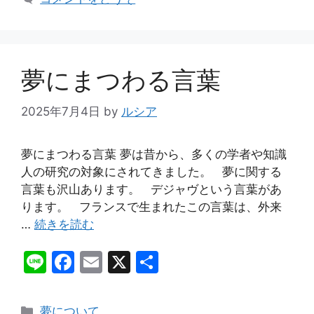
k
夢にまつわる言葉
2025年7月4日
by
ルシア
夢にまつわる言葉 夢は昔から、多くの学者や知識
人の研究の対象にされてきました。 夢に関する
言葉も沢山あります。 デジャヴという言葉があ
ります。 フランスで生まれたこの言葉は、外来
…
続きを読む
Li
F
E
X
共
n
a
m
有
e
c
ai
カ
夢について