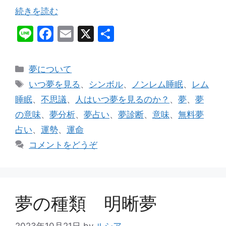
続きを読む
Li
F
E
X
共
n
a
m
有
e
c
ai
カ
夢について
e
l
テ
タ
いつ夢を見る
、
シンボル
、
ノンレム睡眠
、
レム
ゴ
b
グ
睡眠
、
不思議
、
人はいつ夢を見るのか？
、
夢
、
夢
リ
o
の意味
、
夢分析
、
夢占い
、
夢診断
、
意味
、
無料夢
ー
o
占い
、
運勢
、
運命
k
コメントをどうぞ
夢の種類 明晰夢
2023年10月21日
by
ルシア