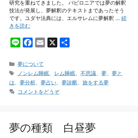
研究を重ねてきました。 バビロニアでは夢の解釈
技法が発展し、夢解釈のテキストまであったそう
です。ユダヤ法典には、エルサレムに夢解釈 …
続
きを読む
Li
F
E
X
共
n
a
m
有
e
c
ai
カ
夢について
e
l
テ
タ
ノンレム睡眠
、
レム睡眠
、
不思議
、
夢
、
夢と
ゴ
b
グ
は
、
夢分析
、
夢占い
、
夢診断
、
旅をする夢
リ
o
コメントをどうぞ
ー
o
k
夢の種類 白昼夢