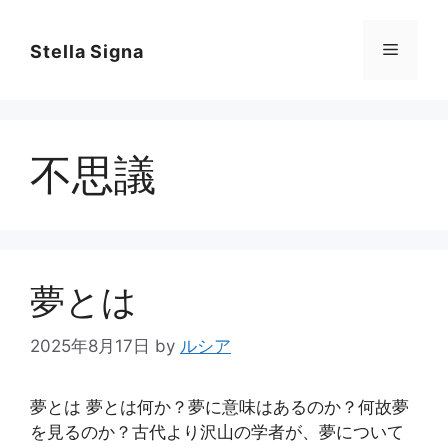
コ
ン
メ
Stella Signa
テ
ン
ニ
ツ
へ
不思議
ス
ュ
キ
ッ
ー
プ
夢とは
2025年8月17日
by
ルシア
夢とは 夢とは何か？夢に意味はあるのか？何故夢
を見るのか？古代より沢山の学者が、夢について