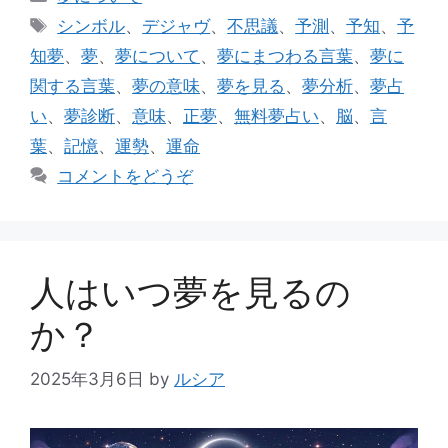
e
l
テ
タ
シンボル
、
デジャヴ
、
不思議
、
予測
、
予知
、
予
ゴ
b
グ
知夢
、
夢
、
夢について
、
夢にまつわる言葉
、
夢に
リ
o
関する言葉
、
夢の意味
、
夢を見る
、
夢分析
、
夢占
ー
o
い
、
夢診断
、
意味
、
正夢
、
無料夢占い
、
脳
、
言
k
葉
、
記憶
、
運勢
、
運命
コメントをどうぞ
人はいつ夢を見るの
か？
2025年3月6日
by
ルシア