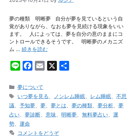
夢の種類 明晰夢 自分が夢を見ているという自
覚がありながら、なおも夢を見続ける現象をいい
ます。 人によっては、夢を自分の意のままにコ
ントロールできるそうです。 明晰夢のメカニズ
ム …
続きを読む
Li
F
E
X
共
n
a
m
有
e
c
ai
カ
夢について
e
l
テ
タ
いつ夢を見る
、
ノンレム睡眠
、
レム睡眠
、
不思
ゴ
b
グ
議
、
予知夢
、
夢
、
夢とは
、
夢の種類
、
夢分析
、
夢
リ
o
占い
、
夢診断
、
意味
、
明晰夢
、
無料夢占い
、
運
ー
o
勢
、
運命
k
コメントをどうぞ