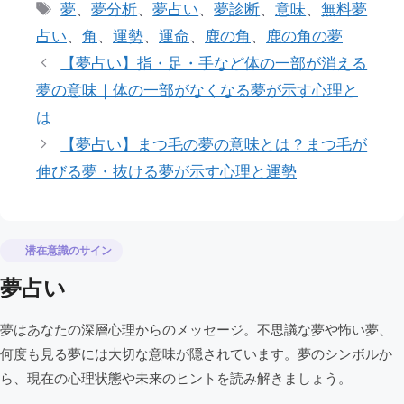
テ
タ
夢
、
夢分析
、
夢占い
、
夢診断
、
意味
、
無料夢
ゴ
グ
占い
、
角
、
運勢
、
運命
、
鹿の角
、
鹿の角の夢
リ
【夢占い】指・足・手など体の一部が消える
ー
夢の意味｜体の一部がなくなる夢が示す心理と
は
【夢占い】まつ毛の夢の意味とは？まつ毛が
伸びる夢・抜ける夢が示す心理と運勢
潜在意識のサイン
夢占い
夢はあなたの深層心理からのメッセージ。不思議な夢や怖い夢、
何度も見る夢には大切な意味が隠されています。夢のシンボルか
ら、現在の心理状態や未来のヒントを読み解きましょう。