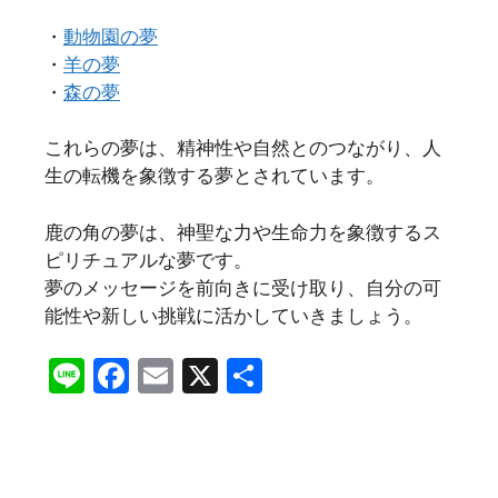
・
動物園の夢
・
羊の夢
・
森の夢
これらの夢は、精神性や自然とのつながり、人
生の転機を象徴する夢とされています。
鹿の角の夢は、神聖な力や生命力を象徴するス
ピリチュアルな夢です。
夢のメッセージを前向きに受け取り、自分の可
能性や新しい挑戦に活かしていきましょう。
Li
F
E
X
共
n
a
m
有
e
c
ai
e
l