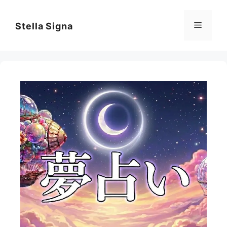
コ
ン
メ
Stella Signa
テ
ン
ニ
ツ
へ
ス
ュ
キ
ッ
ー
プ