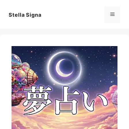
コ
ン
メ
Stella Signa
テ
ン
ニ
ツ
へ
ス
ュ
キ
ッ
ー
プ