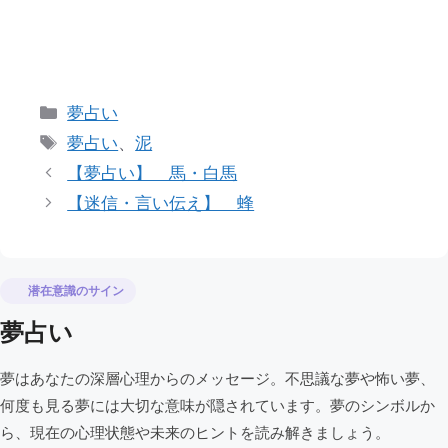
カ
夢占い
テ
タ
夢占い
、
泥
ゴ
グ
【夢占い】 馬・白馬
リ
【迷信・言い伝え】 蜂
ー
潜在意識のサイン
夢占い
夢はあなたの深層心理からのメッセージ。不思議な夢や怖い夢、
何度も見る夢には大切な意味が隠されています。夢のシンボルか
ら、現在の心理状態や未来のヒントを読み解きましょう。