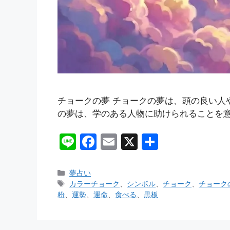
チョークの夢 チョークの夢は、頭の良い人
の夢は、学のある人物に助けられることを意
Li
F
E
X
共
n
a
m
有
e
c
ai
カ
夢占い
テ
タ
カラーチョーク
、
シンボル
、
チョーク
、
チョーク
e
l
ゴ
グ
粉
、
運勢
、
運命
、
食べる
、
黒板
b
リ
ー
o