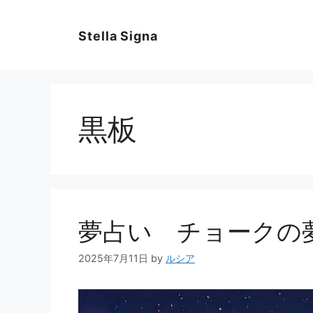
コ
ン
Stella Signa
テ
ン
ツ
へ
ス
黒板
キ
ッ
プ
夢占い チョークの
2025年7月11日
by
ルシア