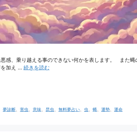
罪悪感、乗り越える事のできない何かを表します。 また蝿
を加え …
続きを読む
、
夢診断
、
害虫
、
意味
、
昆虫
、
無料夢占い
、
虫
、
蝿
、
運勢
、
運命