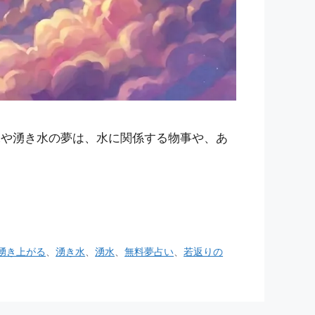
水や湧き水の夢は、水に関係する物事や、あ
湧き上がる
、
湧き水
、
湧水
、
無料夢占い
、
若返りの