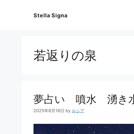
コ
ン
Stella Signa
テ
ン
ツ
へ
ス
若返りの泉
キ
ッ
プ
夢占い 噴水 湧き
2025年8月18日
by
ルシア