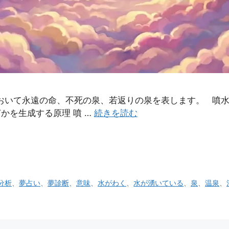
おいて永遠の命、不死の泉、若返りの泉を表します。 噴
かを生成する原理 噴 …
続きを読む
分析
、
夢占い
、
夢診断
、
意味
、
水がわく
、
水が湧いている
、
泉
、
温泉
、