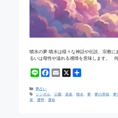
噴水の夢 噴水は様々な神話や伝説、宗教に
るいは母性や溢れる感情を意味します。 何
Li
F
E
X
共
n
a
m
有
e
c
ai
カ
夢占い
テ
タ
シンボル
、
公園
、
原泉
、
噴水
、
夢
、
夢の意味
、
夢
e
l
ゴ
グ
泉
、
運勢
、
運命
b
リ
ー
o