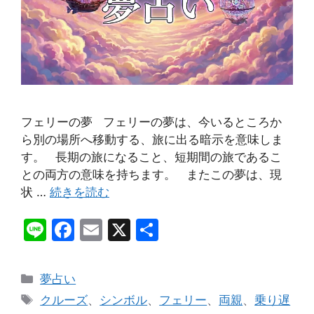
フェリーの夢 フェリーの夢は、今いるところか
ら別の場所へ移動する、旅に出る暗示を意味しま
す。 長期の旅になること、短期間の旅であるこ
との両方の意味を持ちます。 またこの夢は、現
状 …
続きを読む
Li
F
E
X
共
n
a
m
有
e
c
ai
カ
夢占い
e
l
テ
タ
クルーズ
、
シンボル
、
フェリー
、
両親
、
乗り遅
ゴ