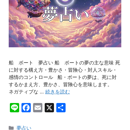
船 ボート 夢占い 船 ボートの夢の主な意味 死
に対する構え方・豊かさ・冒険心・対人スキル・
感情のコントロール 船・ボートの夢は、死に対
するかまえ方、豊かさ、冒険心を意味します。
ネガティブな …
続きを読む
Li
F
E
X
共
n
a
m
有
e
c
ai
カ
夢占い