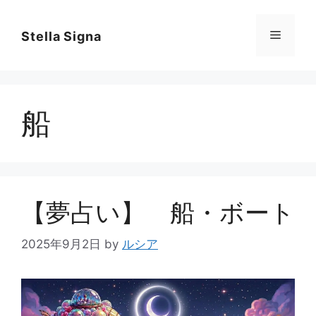
コ
ン
メ
Stella Signa
テ
ン
ニ
ツ
へ
船
ス
ュ
キ
ッ
ー
プ
【夢占い】 船・ボート
2025年9月2日
by
ルシア