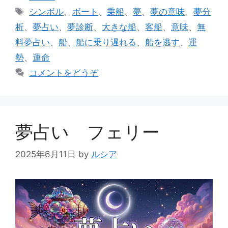
e
l
テ
タ
シンボル
、
ボート
、
乗船
、
夢
、
夢の意味
、
夢分
ゴ
b
グ
析
、
夢占い
、
夢診断
、
大きな船
、
客船
、
意味
、
無
リ
o
料夢占い
、
船
、
船に乗り遅れる
、
船を逃す
、
運
ー
o
勢
、
運命
k
コメントをどうぞ
夢占い フェリー
2025年6月11日
by
ルシア