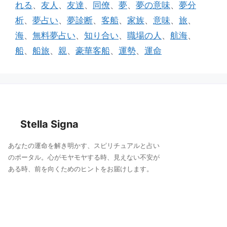
b
グ
れる
、
友人
、
友達
、
同僚
、
夢
、
夢の意味
、
夢分
リ
o
析
、
夢占い
、
夢診断
、
客船
、
家族
、
意味
、
旅
、
ー
o
海
、
無料夢占い
、
知り合い
、
職場の人
、
航海
、
k
船
、
船旅
、
親
、
豪華客船
、
運勢
、
運命
Stella Signa
あなたの運命を解き明かす、スピリチュアルと占い
のポータル。心がモヤモヤする時、見えない不安が
ある時、前を向くためのヒントをお届けします。