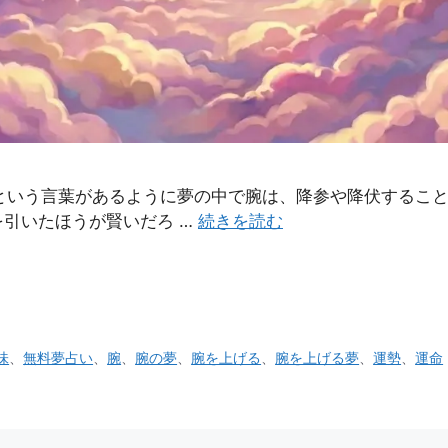
という言葉があるように夢の中で腕は、降参や降伏するこ
引いたほうが賢いだろ …
続きを読む
味
、
無料夢占い
、
腕
、
腕の夢
、
腕を上げる
、
腕を上げる夢
、
運勢
、
運命