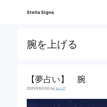
コ
ン
Stella Signa
テ
ン
ツ
へ
ス
腕を上げる
キ
ッ
プ
【夢占い】 腕
2025年9月3日
by
ルシア