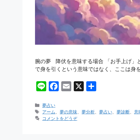
腕の夢 降伏を意味する場合 「お手上げ」
で身を引くという意味ではなく、ここは身を
Li
F
E
X
共
n
a
m
有
e
c
ai
カ
夢占い
テ
タ
アーム
、
夢の意味
、
夢分析
、
夢占い
、
夢診断
、
意
e
l
ゴ
グ
コメントをどうぞ
b
リ
ー
o