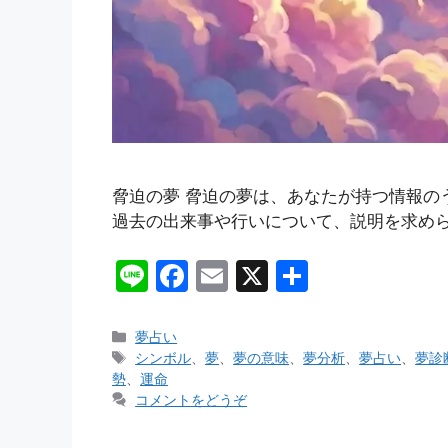
脅迫の夢 脅迫の夢は、あなたが持つ情報
過去の出来事や行いについて、説明を求めら
Li
F
E
X
共
n
a
m
有
e
c
ai
カ
夢占い
テ
タ
シンボル
、
夢
、
夢の意味
、
夢分析
、
夢占い
、
夢診
e
l
ゴ
グ
勢
、
運命
b
リ
コメントをどうぞ
ー
o