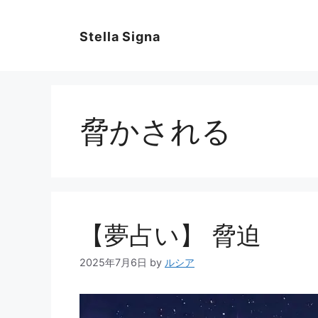
コ
ン
Stella Signa
テ
ン
ツ
へ
ス
脅かされる
キ
ッ
プ
【夢占い】 脅迫
2025年7月6日
by
ルシア