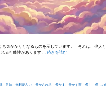
のうち気がかりとなるものを示しています。 それは、他人
れる可能性があります …
続きを読む
断
、
意味
、
無料夢占い
、
脅かされる
、
脅かす
、
脅かす夢
、
脅し
、
脅しの