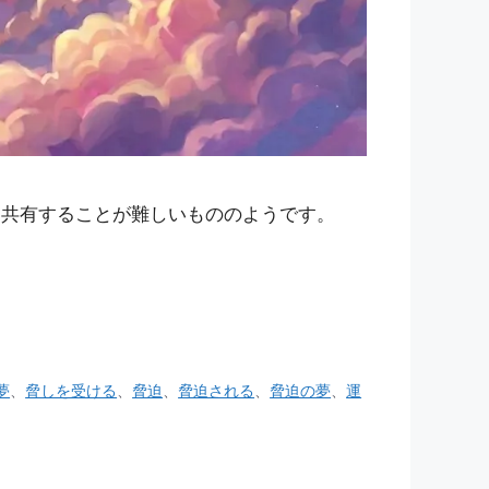
と共有することが難しいもののようです。
夢
、
脅しを受ける
、
脅迫
、
脅迫される
、
脅迫の夢
、
運