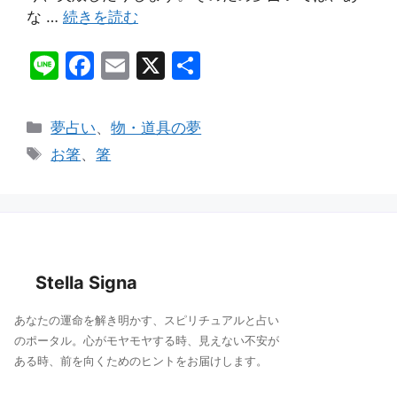
な …
続きを読む
Li
F
E
X
共
n
a
m
有
e
c
ai
カ
夢占い
、
物・道具の夢
e
l
テ
タ
お箸
、
箸
ゴ
b
グ
リ
o
ー
o
k
Stella Signa
あなたの運命を解き明かす、スピリチュアルと占い
のポータル。心がモヤモヤする時、見えない不安が
ある時、前を向くためのヒントをお届けします。