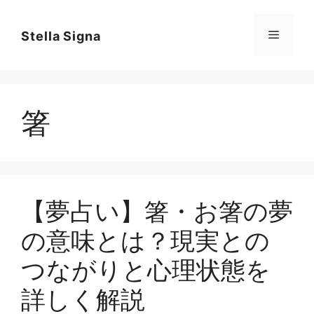
コ
ン
メ
Stella Signa
テ
ン
ニ
ツ
へ
箸
ス
ュ
キ
ッ
ー
プ
【夢占い】箸・お箸の夢
の意味とは？現実との
つながりと心理状態を
詳しく解説