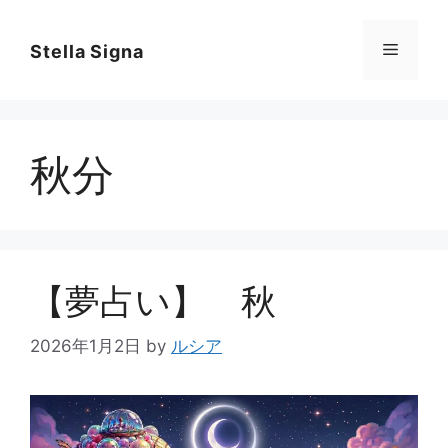
コ
ン
メ
Stella Signa
テ
ン
ニ
ツ
へ
秋分
ス
ュ
キ
ッ
ー
プ
【夢占い】 秋
2026年1月2日
by
ルシア