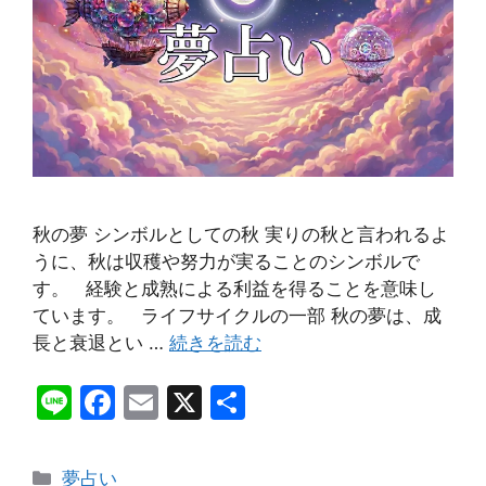
秋の夢 シンボルとしての秋 実りの秋と言われるよ
うに、秋は収穫や努力が実ることのシンボルで
す。 経験と成熟による利益を得ることを意味し
ています。 ライフサイクルの一部 秋の夢は、成
長と衰退とい …
続きを読む
Li
F
E
X
共
n
a
m
有
e
c
ai
カ
夢占い