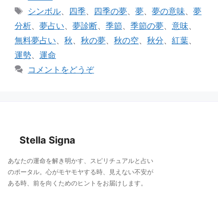
e
l
テ
タ
シンボル
、
四季
、
四季の夢
、
夢
、
夢の意味
、
夢
ゴ
b
グ
分析
、
夢占い
、
夢診断
、
季節
、
季節の夢
、
意味
、
リ
o
無料夢占い
、
秋
、
秋の夢
、
秋の空
、
秋分
、
紅葉
、
ー
o
運勢
、
運命
k
コメントをどうぞ
Stella Signa
あなたの運命を解き明かす、スピリチュアルと占い
のポータル。心がモヤモヤする時、見えない不安が
ある時、前を向くためのヒントをお届けします。