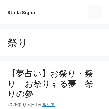
コ
ン
メ
Stella Signa
テ
ン
ニ
ツ
へ
祭り
ス
ュ
キ
ッ
ー
プ
【夢占い】お祭り・祭
り お祭りする夢 祭
りの夢
2025年9月6日
by
ルシア