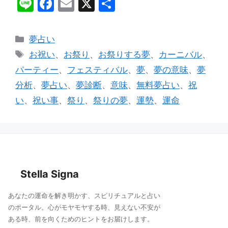
Li
F
E
X
共
n
a
m
有
e
c
ai
カ
夢占い
e
l
テ
タ
お祝い
、
お祭り
、
お祭りする夢
、
カーニバル
、
ゴ
b
グ
パーティー
、
フェスティバル
、
夢
、
夢の意味
、
夢
リ
o
分析
、
夢占い
、
夢診断
、
意味
、
無料夢占い
、
祝
ー
o
い
、
祝い事
、
祭り
、
祭りの夢
、
運勢
、
運命
k
Stella Signa
あなたの運命を解き明かす、スピリチュアルと占い
のポータル。心がモヤモヤする時、見えない不安が
ある時、前を向くためのヒントをお届けします。