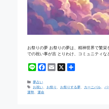
お祭りの夢 お祭りの夢は、精神世界で繁栄
での祝い事が吉 とりわけ、コミュニティな
Li
F
E
X
共
n
a
m
有
e
c
ai
カ
夢占い
テ
タ
お祝い
、
お祭り
、
お祭りする夢
、
カーニバル
、
パ
e
l
ゴ
グ
運勢
、
運命
b
リ
ー
o