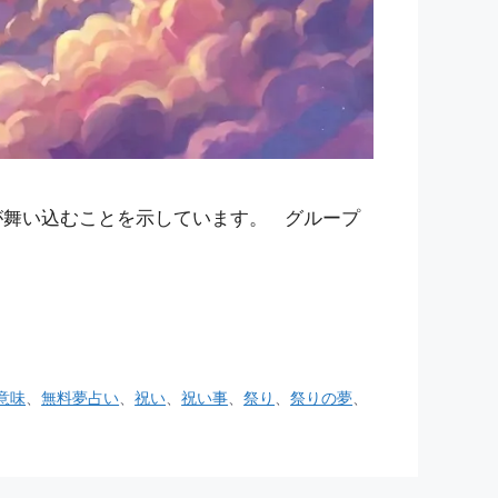
が舞い込むことを示しています。 グループ
意味
、
無料夢占い
、
祝い
、
祝い事
、
祭り
、
祭りの夢
、