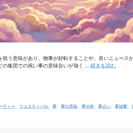
を祝う意味があり、物事が好転することや、良いニュース
どの集団での祝い事の意味合いが強く …
続きを読む
ーティー
、
フェスティバル
、
夢
、
夢の意味
、
夢分析
、
夢占い
、
夢診断
、