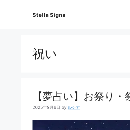
コ
ン
Stella Signa
テ
ン
ツ
へ
ス
祝い
キ
ッ
プ
【夢占い】お祭り・
2025年9月6日
by
ルシア