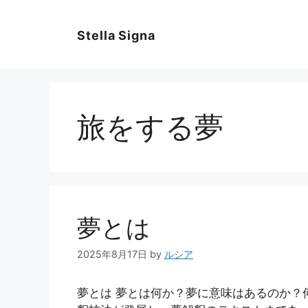
コ
ン
Stella Signa
テ
ン
ツ
へ
ス
旅をする夢
キ
ッ
プ
夢とは
2025年8月17日
by
ルシア
夢とは 夢とは何か？夢に意味はあるのか？