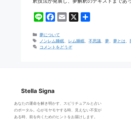
釈技法が発展し、夢解釈のテキストまであっ
Li
F
E
X
共
n
a
m
有
e
c
ai
カ
夢について
テ
タ
ノンレム睡眠
、
レム睡眠
、
不思議
、
夢
、
夢とは
、
e
l
ゴ
グ
コメントをどうぞ
b
リ
ー
o
o
k
Stella Signa
あなたの運命を解き明かす、スピリチュアルと占い
のポータル。心がモヤモヤする時、見えない不安が
ある時、前を向くためのヒントをお届けします。