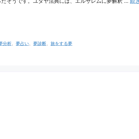
たそうです。ユダヤ法典には、エルサレムに夢解釈 …
続
夢分析
、
夢占い
、
夢診断
、
旅をする夢