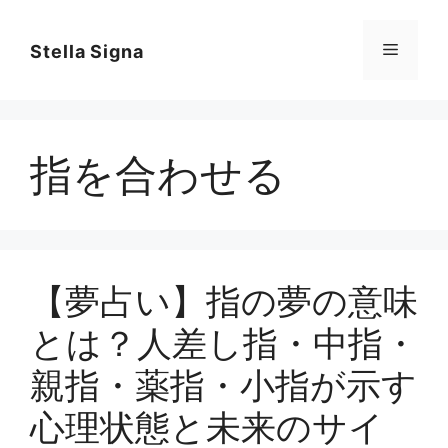
コ
ン
メ
Stella Signa
テ
ン
ニ
ツ
へ
指を合わせる
ス
ュ
キ
ッ
ー
プ
【夢占い】指の夢の意味
とは？人差し指・中指・
親指・薬指・小指が示す
心理状態と未来のサイ