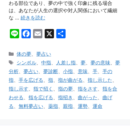
わる部位であり、夢の中で強く印象に残る場合
は、あなたが人生の選択や対人関係において繊細
な …
続きを読む
Li
F
E
X
共
n
a
m
有
e
c
ai
カ
体の夢
、
夢占い
e
l
テ
タ
シンボル
、
中指
、
人差し指
、
夢
、
夢の意味
、
夢
ゴ
b
グ
分析
、
夢占い
、
夢診断
、
小指
、
意味
、
手
、
手の
リ
o
指
、
手を広げる
、
指
、
指が曲がる
、
指し示した
、
ー
o
指し示す
、
指で招く
、
指の夢
、
指をさす
、
指を合
k
わせる
、
指を広げる
、
指招き
、
曲がった
、
曲げ
る
、
無料夢占い
、
薬指
、
親指
、
運勢
、
運命