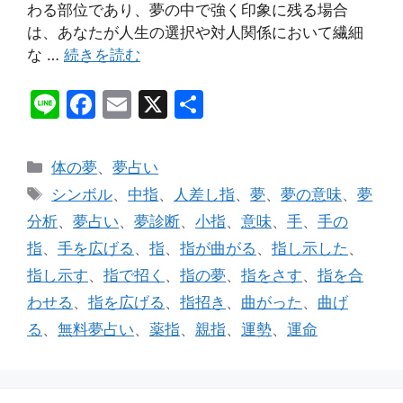
わる部位であり、夢の中で強く印象に残る場合
は、あなたが人生の選択や対人関係において繊細
な …
続きを読む
Li
F
E
X
共
n
a
m
有
e
c
ai
カ
体の夢
、
夢占い
e
l
テ
タ
シンボル
、
中指
、
人差し指
、
夢
、
夢の意味
、
夢
ゴ
b
グ
分析
、
夢占い
、
夢診断
、
小指
、
意味
、
手
、
手の
リ
o
指
、
手を広げる
、
指
、
指が曲がる
、
指し示した
、
ー
o
指し示す
、
指で招く
、
指の夢
、
指をさす
、
指を合
k
わせる
、
指を広げる
、
指招き
、
曲がった
、
曲げ
る
、
無料夢占い
、
薬指
、
親指
、
運勢
、
運命