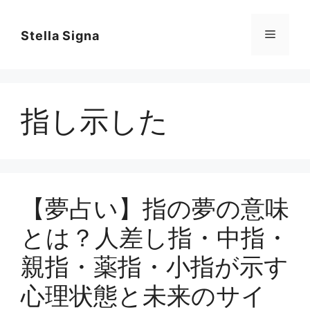
コ
ン
メ
Stella Signa
テ
ン
ニ
ツ
へ
指し示した
ス
ュ
キ
ッ
ー
プ
【夢占い】指の夢の意味
とは？人差し指・中指・
親指・薬指・小指が示す
心理状態と未来のサイ