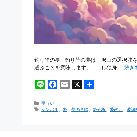
釣り竿の夢 釣り竿の夢は、沢山の選択肢
選ぶことを意味します。 もし独身 …
続き
Li
F
E
X
共
n
a
m
有
e
c
ai
カ
夢占い
テ
タ
シンボル
、
夢
、
夢の意味
、
夢分析
、
夢占い
、
夢診
e
l
ゴ
グ
b
リ
ー
o