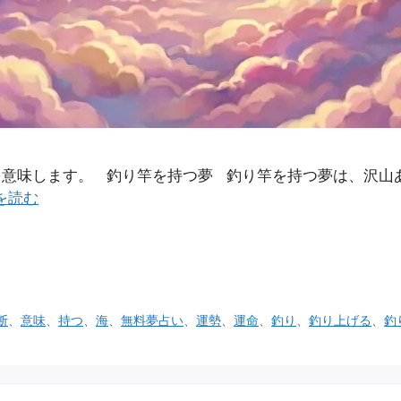
を意味します。 釣り竿を持つ夢 釣り竿を持つ夢は、沢山
を読む
断
、
意味
、
持つ
、
海
、
無料夢占い
、
運勢
、
運命
、
釣り
、
釣り上げる
、
釣