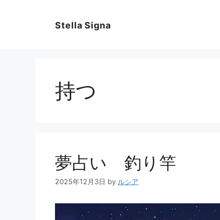
コ
ン
Stella Signa
テ
ン
ツ
へ
ス
持つ
キ
ッ
プ
夢占い 釣り竿
2025年12月3日
by
ルシア