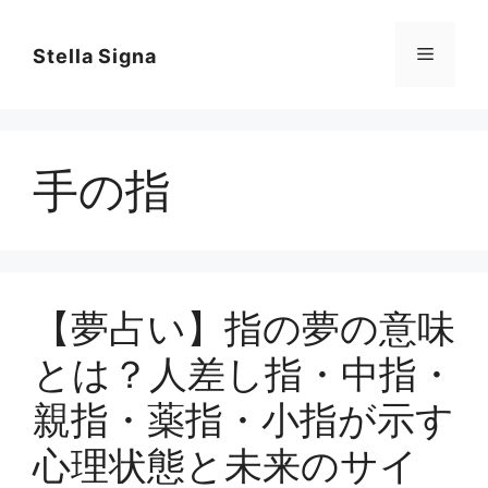
コ
ン
メ
Stella Signa
テ
ン
ニ
ツ
へ
手の指
ス
ュ
キ
ッ
ー
プ
【夢占い】指の夢の意味
とは？人差し指・中指・
親指・薬指・小指が示す
心理状態と未来のサイ