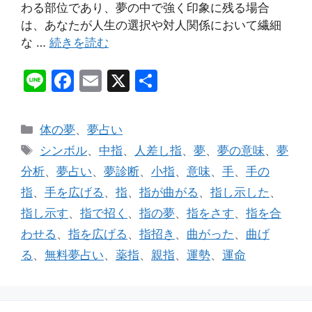
わる部位であり、夢の中で強く印象に残る場合
は、あなたが人生の選択や対人関係において繊細
な …
続きを読む
Li
F
E
X
共
n
a
m
有
e
c
ai
カ
体の夢
、
夢占い
e
l
テ
タ
シンボル
、
中指
、
人差し指
、
夢
、
夢の意味
、
夢
ゴ
b
グ
分析
、
夢占い
、
夢診断
、
小指
、
意味
、
手
、
手の
リ
o
指
、
手を広げる
、
指
、
指が曲がる
、
指し示した
、
ー
o
指し示す
、
指で招く
、
指の夢
、
指をさす
、
指を合
k
わせる
、
指を広げる
、
指招き
、
曲がった
、
曲げ
る
、
無料夢占い
、
薬指
、
親指
、
運勢
、
運命