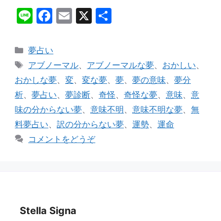
Li
F
E
X
共
n
a
m
有
e
c
ai
カ
夢占い
e
l
テ
タ
アブノーマル
、
アブノーマルな夢
、
おかしい
、
ゴ
b
グ
おかしな夢
、
変
、
変な夢
、
夢
、
夢の意味
、
夢分
リ
o
析
、
夢占い
、
夢診断
、
奇怪
、
奇怪な夢
、
意味
、
意
ー
o
味の分からない夢
、
意味不明
、
意味不明な夢
、
無
k
料夢占い
、
訳の分からない夢
、
運勢
、
運命
コメントをどうぞ
Stella Signa