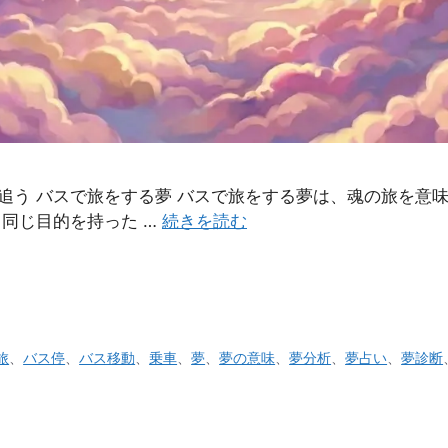
・追う バスで旅をする夢 バスで旅をする夢は、魂の旅を意
同じ目的を持った …
続きを読む
旅
、
バス停
、
バス移動
、
乗車
、
夢
、
夢の意味
、
夢分析
、
夢占い
、
夢診断