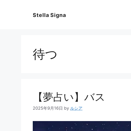
コ
ン
Stella Signa
テ
ン
ツ
へ
ス
待つ
キ
ッ
プ
【夢占い】バス
2025年9月16日
by
ルシア