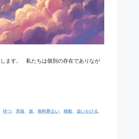
味します。 私たちは個別の存在でありなが
、
待つ
、
意味
、
旅
、
無料夢占い
、
移動
、
追いかける
、