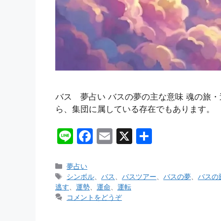
バス 夢占い バスの夢の主な意味 魂の旅
ら、集団に属している存在でもあります。 
Li
F
E
X
共
n
a
m
有
e
c
ai
カ
夢占い
テ
タ
シンボル
、
バス
、
バスツアー
、
バスの夢
、
バスの
e
l
ゴ
グ
逃す
、
運勢
、
運命
、
運転
b
リ
コメントをどうぞ
ー
o