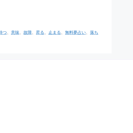
待つ
、
意味
、
故障
、
昇る
、
止まる
、
無料夢占い
、
落ち