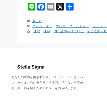
Li
F
E
X
共
n
a
m
有
e
c
ai
カ
夢占い
テ
タ
エレベーター
、
エレベーターシャフト
、
シャフト
e
l
ゴ
グ
る
、
運勢
、
運命
、
閉じ込められている
、
閉じ込められ
b
リ
ー
o
o
k
Stella Signa
あなたの運命を解き明かす、スピリチュアルと占い
のポータル。心がモヤモヤする時、見えない不安が
ある時、前を向くためのヒントをお届けします。