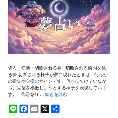
切る・切断・切断される夢 切断される瞬間を見
る夢 切断される様子が夢に現れたときは、何らか
の損失や欠損のサインです。何かに欠けていなが
ら、完璧を模倣しようとする様子を表現していま
す。 善悪を分 …
続きを読む
Li
F
E
X
共
n
a
m
有