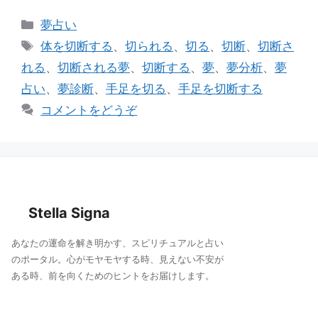
e
c
ai
カ
夢占い
e
l
テ
タ
体を切断する
、
切られる
、
切る
、
切断
、
切断さ
ゴ
b
グ
れる
、
切断される夢
、
切断する
、
夢
、
夢分析
、
夢
リ
o
占い
、
夢診断
、
手足を切る
、
手足を切断する
ー
o
コメントをどうぞ
k
Stella Signa
あなたの運命を解き明かす、スピリチュアルと占い
のポータル。心がモヤモヤする時、見えない不安が
ある時、前を向くためのヒントをお届けします。