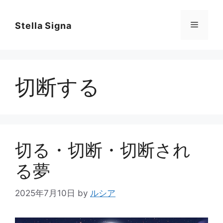
コ
ン
メ
Stella Signa
テ
ン
ニ
ツ
へ
切断する
ス
ュ
キ
ッ
ー
プ
切る・切断・切断され
る夢
2025年7月10日
by
ルシア