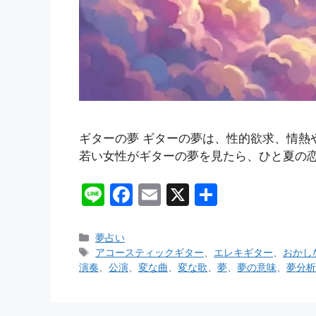
ギターの夢 ギターの夢は、性的欲求、情
若い女性がギターの夢を見たら、ひと夏の恋
Li
F
E
X
共
n
a
m
有
e
c
ai
カ
夢占い
テ
タ
アコースティックギター
、
エレキギター
、
おかし
e
l
ゴ
グ
演奏
、
公演
、
変な曲
、
変な歌
、
夢
、
夢の意味
、
夢分析
b
リ
ー
o