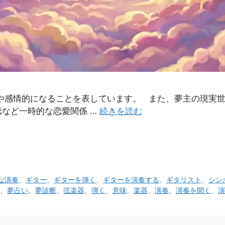
熱や感情的になることを表しています。 また、夢主の現実
など一時的な恋愛関係 …
続きを読む
な演奏
、
ギター
、
ギターを弾く
、
ギターを演奏する
、
ギタリスト
、
シン
、
夢占い
、
夢診断
、
弦楽器
、
弾く
、
意味
、
楽器
、
演奏
、
演奏を聞く
、
演