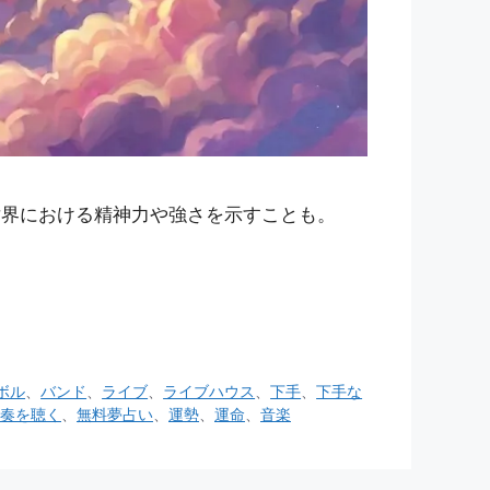
世界における精神力や強さを示すことも。
ボル
、
バンド
、
ライブ
、
ライブハウス
、
下手
、
下手な
奏を聴く
、
無料夢占い
、
運勢
、
運命
、
音楽