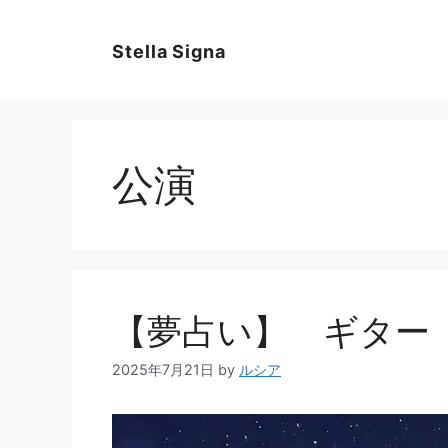
コ
ン
Stella Signa
テ
ン
ツ
へ
ス
公演
キ
ッ
プ
【夢占い】 ギター
2025年7月21日
by
ルシア