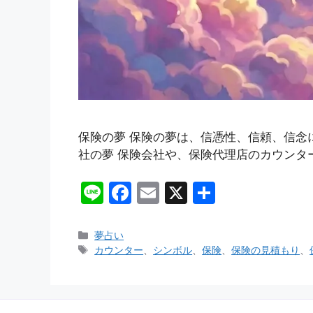
保険の夢 保険の夢は、信憑性、信頼、信念
社の夢 保険会社や、保険代理店のカウンタ
Li
F
E
X
共
n
a
m
有
e
c
ai
カ
夢占い
テ
タ
カウンター
、
シンボル
、
保険
、
保険の見積もり
、
e
l
ゴ
グ
b
リ
ー
o