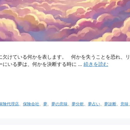
に欠けている何かを表します。 何かを失うことを恐れ、リ
ーにいる夢は、何かを決断する時に …
続きを読む
保険代理店
、
保険会社
、
夢
、
夢の意味
、
夢分析
、
夢占い
、
夢診断
、
意味