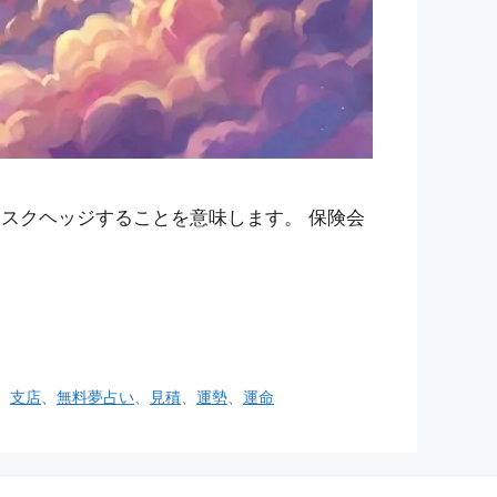
スクヘッジすることを意味します。 保険会
、
支店
、
無料夢占い
、
見積
、
運勢
、
運命