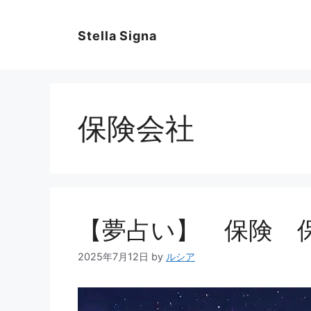
コ
ン
Stella Signa
テ
ン
ツ
へ
ス
保険会社
キ
ッ
プ
【夢占い】 保険 
2025年7月12日
by
ルシア