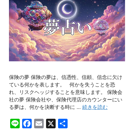
保険の夢 保険の夢は、信憑性、信頼、信念に欠け
ている何かを表します。 何かを失うことを恐
れ、リスクヘッジすることを意味します。 保険会
社の夢 保険会社や、保険代理店のカウンターにい
る夢は、何かを決断する時に …
続きを読む
Li
F
E
X
共
n
a
m
有