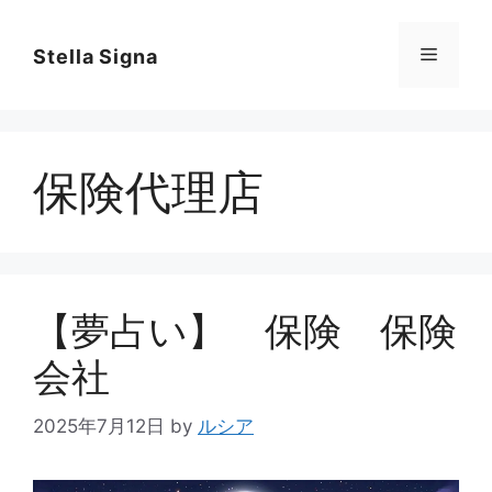
コ
ン
メ
Stella Signa
テ
ン
ニ
ツ
へ
保険代理店
ス
ュ
キ
ッ
ー
プ
【夢占い】 保険 保険
会社
2025年7月12日
by
ルシア