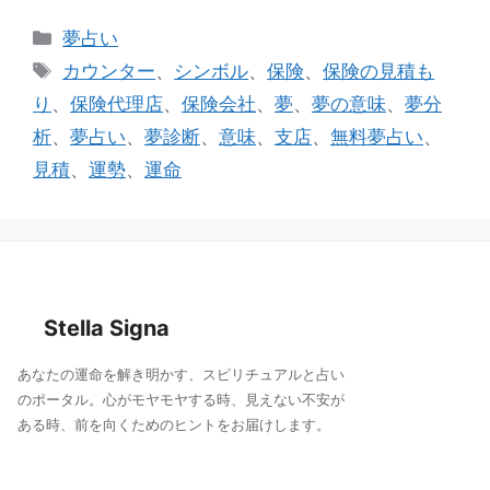
e
c
ai
カ
夢占い
e
l
テ
タ
カウンター
、
シンボル
、
保険
、
保険の見積も
ゴ
b
グ
り
、
保険代理店
、
保険会社
、
夢
、
夢の意味
、
夢分
リ
o
析
、
夢占い
、
夢診断
、
意味
、
支店
、
無料夢占い
、
ー
o
見積
、
運勢
、
運命
k
Stella Signa
あなたの運命を解き明かす、スピリチュアルと占い
のポータル。心がモヤモヤする時、見えない不安が
ある時、前を向くためのヒントをお届けします。