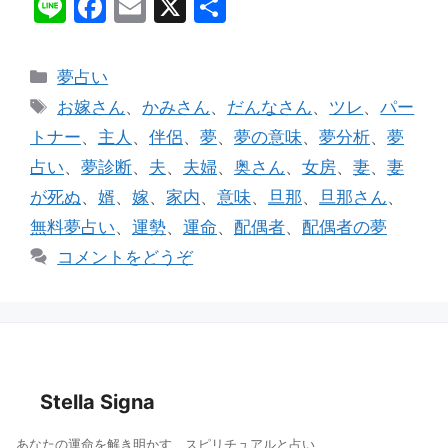
Li
F
E
X
共
n
a
m
有
e
c
ai
カ
夢占い
e
l
テ
タ
お嫁さん
、
かみさん
、
だんなさん
、
ツレ
、
パー
ゴ
b
グ
トナー
、
主人
、
伴侶
、
夢
、
夢の意味
、
夢分析
、
夢
リ
o
占い
、
夢診断
、
夫
、
夫婦
、
奥さん
、
女房
、
妻
、
妻
ー
o
が死ぬ
、
婿
、
嫁
、
家内
、
意味
、
旦那
、
旦那さん
、
k
無料夢占い
、
運勢
、
運命
、
配偶者
、
配偶者の夢
コメントをどうぞ
Stella Signa
あなたの運命を解き明かす、スピリチュアルと占い