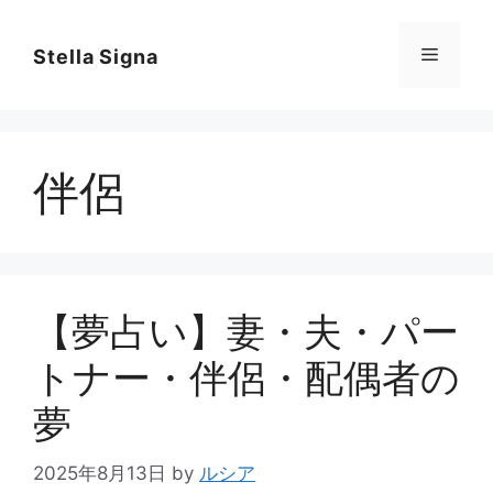
コ
ン
メ
Stella Signa
テ
ン
ニ
ツ
へ
伴侶
ス
ュ
キ
ッ
ー
プ
【夢占い】妻・夫・パー
トナー・伴侶・配偶者の
夢
2025年8月13日
by
ルシア