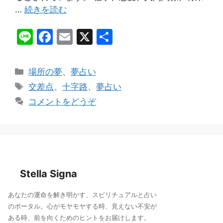
…
続きを読む
Li
F
E
X
共
n
a
m
有
e
c
ai
カ
場所の夢
、
夢占い
e
l
テ
タ
交差点
、
十字路
、
夢占い
ゴ
b
グ
コメントをどうぞ
リ
o
ー
o
k
Stella Signa
あなたの運命を解き明かす、スピリチュアルと占い
のポータル。心がモヤモヤする時、見えない不安が
ある時、前を向くためのヒントをお届けします。