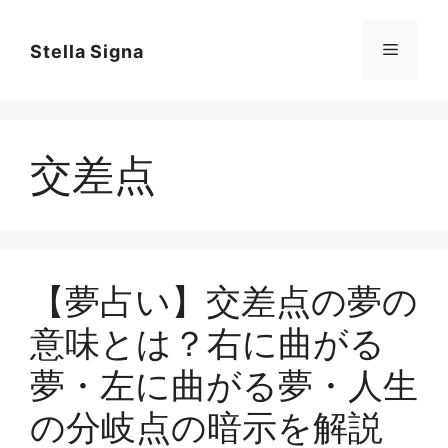
コ
ン
メ
Stella Signa
テ
ン
ニ
ツ
へ
交差点
ス
ュ
キ
ッ
ー
プ
【夢占い】交差点の夢の
意味とは？右に曲がる
夢・左に曲がる夢・人生
の分岐点の暗示を解説