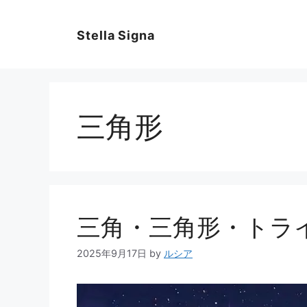
コ
ン
Stella Signa
テ
ン
ツ
へ
ス
三角形
キ
ッ
プ
三角・三角形・トラ
2025年9月17日
by
ルシア