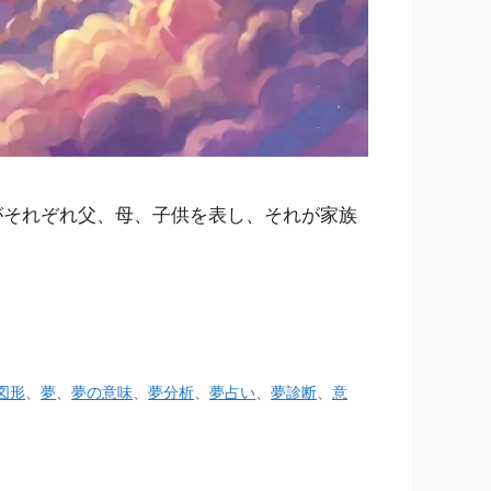
がそれぞれ父、母、子供を表し、それが家族
図形
、
夢
、
夢の意味
、
夢分析
、
夢占い
、
夢診断
、
意