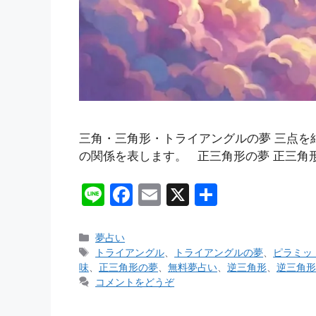
三角・三角形・トライアングルの夢 三点
の関係を表します。 正三角形の夢 正三角
Li
F
E
X
共
n
a
m
有
e
c
ai
カ
夢占い
テ
タ
トライアングル
、
トライアングルの夢
、
ピラミッ
e
l
ゴ
グ
味
、
正三角形の夢
、
無料夢占い
、
逆三角形
、
逆三角形
b
リ
コメントをどうぞ
ー
o