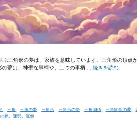
を結ぶ三角形の夢は、家族を意味しています。三角形の頂点
形の夢は、神聖な事柄や、二つの事柄 …
続きを読む
ド
、
三角
、
三角の夢
、
三角形
、
三角形の夢
、
三角関係
、
三角関係の夢
、
の夢
、
運勢
、
運命