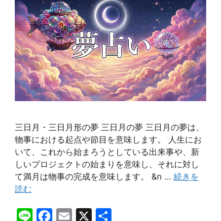
三日月・三日月形の夢 三日月の夢 三日月の夢は、
物事における起点や節目を意味します。 人生にお
いて、これから始まろうとしている出来事や、新
しいプロジェクトの始まりを意味し、それに対し
て満月は物事の完成を意味します。 &n …
続きを
読む
Li
F
E
X
共