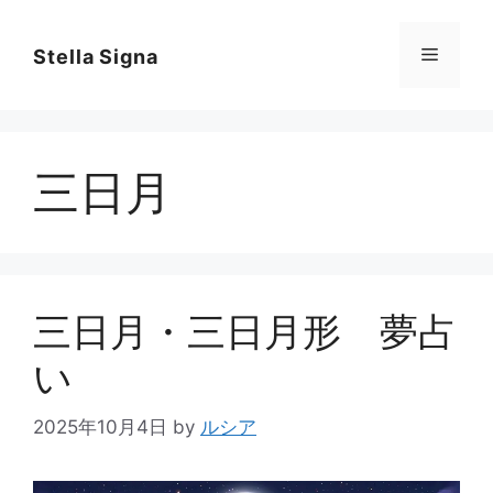
コ
ン
メ
Stella Signa
テ
ン
ニ
ツ
へ
三日月
ス
ュ
キ
ッ
ー
プ
三日月・三日月形 夢占
い
2025年10月4日
by
ルシア