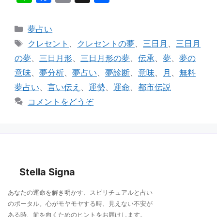
n
a
m
有
e
c
ai
カ
夢占い
e
l
テ
タ
クレセント
、
クレセントの夢
、
三日月
、
三日月
ゴ
b
グ
の夢
、
三日月形
、
三日月形の夢
、
伝承
、
夢
、
夢の
リ
o
意味
、
夢分析
、
夢占い
、
夢診断
、
意味
、
月
、
無料
ー
o
夢占い
、
言い伝え
、
運勢
、
運命
、
都市伝説
k
コメントをどうぞ
Stella Signa
あなたの運命を解き明かす、スピリチュアルと占い
のポータル。心がモヤモヤする時、見えない不安が
ある時、前を向くためのヒントをお届けします。