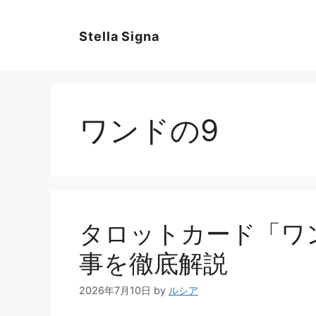
コ
ン
Stella Signa
テ
ン
ツ
へ
ス
ワンドの9
キ
ッ
プ
タロットカード「ワ
事を徹底解説
2026年7月10日
by
ルシア