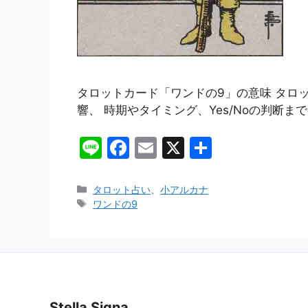
タロットカード「ワンドの9」の意味 タロ
響、 時期やタイミング、Yes/Noの判断ま
Li
F
E
X
共
n
a
m
有
e
c
ai
カ
タロット占い
、
小アルカナ
テ
タ
ワンドの9
e
l
ゴ
グ
b
リ
ー
o
o
k
Stella Signa