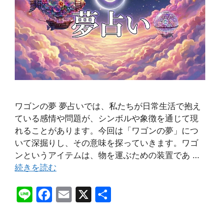
ワゴンの夢 夢占いでは、私たちが日常生活で抱え
ている感情や問題が、シンボルや象徴を通じて現
れることがあります。今回は「ワゴンの夢」につ
いて深掘りし、その意味を探っていきます。ワゴ
ンというアイテムは、物を運ぶための装置であ …
続きを読む
Li
F
E
X
共
n
a
m
有