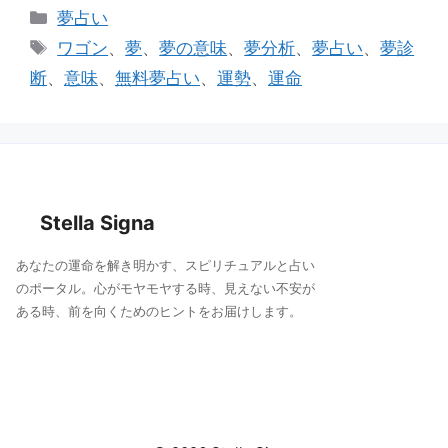
e
c
ai
カ
夢占い
e
l
テ
タ
ワゴン
、
夢
、
夢の意味
、
夢分析
、
夢占い
、
夢診
ゴ
b
グ
断
、
意味
、
無料夢占い
、
運勢
、
運命
リ
o
ー
o
k
Stella Signa
あなたの運命を解き明かす、スピリチュアルと占い
のポータル。心がモヤモヤする時、見えない不安が
ある時、前を向くためのヒントをお届けします。