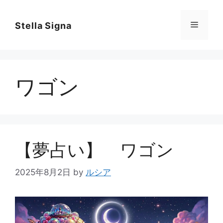
コ
ン
メ
Stella Signa
テ
ン
ニ
ツ
へ
ワゴン
ス
ュ
キ
ッ
ー
プ
【夢占い】 ワゴン
2025年8月2日
by
ルシア