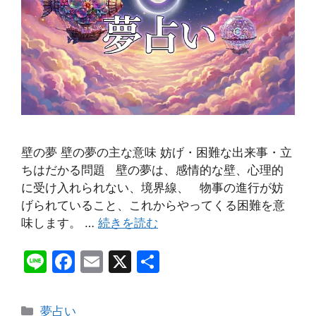
壁の夢 壁の夢の主な意味 妨げ・困難な出来事・立
ちはだかる問題 壁の夢は、感情的な壁、心理的
に受け入れられない、境界線、 物事の進行が妨
げられていること、これからやってくる困難を意
味します。 …
続きを読む
Li
F
E
X
共
n
a
m
有
e
c
ai
カ
夢占い