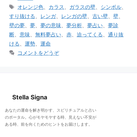
e
l
テ
タ
オレンジ色
、
カラス
、
ガラスの壁
、
シンボル
、
ゴ
b
グ
すり抜ける
、
レンガ
、
レンガの壁
、
古い壁
、
壁
、
リ
o
壁の夢
、
夢
、
夢の意味
、
夢分析
、
夢占い
、
夢診
ー
o
断
、
意味
、
無料夢占い
、
赤
、
迫ってくる
、
通り抜
k
ける
、
運勢
、
運命
コメントをどうぞ
Stella Signa
あなたの運命を解き明かす、スピリチュアルと占い
のポータル。心がモヤモヤする時、見えない不安が
ある時、前を向くためのヒントをお届けします。