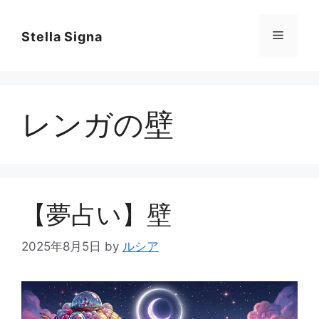
コ
ン
メ
Stella Signa
テ
ン
ニ
ツ
へ
レンガの壁
ス
ュ
キ
ッ
ー
プ
【夢占い】壁
2025年8月5日
by
ルシア