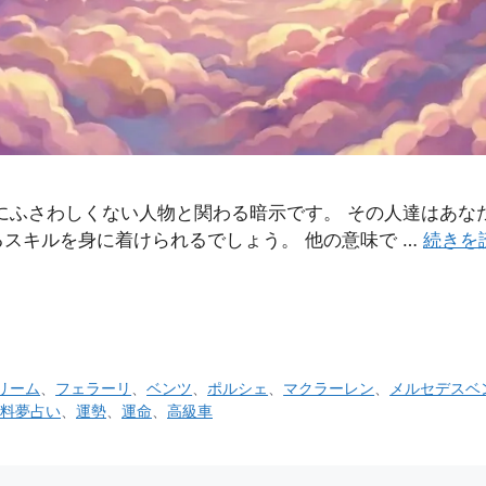
にふさわしくない人物と関わる暗示です。 その人達はあな
スキルを身に着けられるでしょう。 他の意味で …
続きを
リーム
、
フェラーリ
、
ベンツ
、
ポルシェ
、
マクラーレン
、
メルセデスベ
料夢占い
、
運勢
、
運命
、
高級車