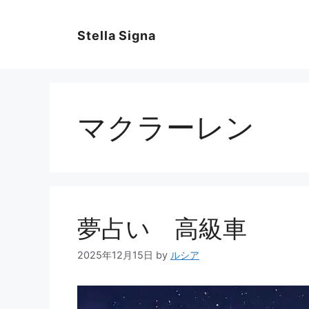
コ
ン
Stella Signa
テ
ン
ツ
へ
ス
マクラーレン
キ
ッ
プ
夢占い 高級車
2025年12月15日
by
ルシア