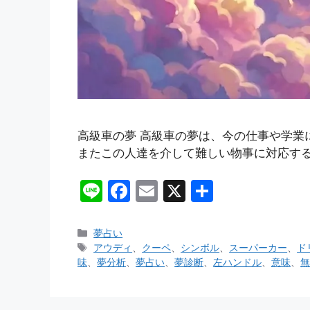
高級車の夢 高級車の夢は、今の仕事や学業
またこの人達を介して難しい物事に対応する
Li
F
E
X
共
n
a
m
有
e
c
ai
カ
夢占い
テ
タ
アウディ
、
クーペ
、
シンボル
、
スーパーカー
、
ド
e
l
ゴ
グ
味
、
夢分析
、
夢占い
、
夢診断
、
左ハンドル
、
意味
、
無
b
リ
ー
o