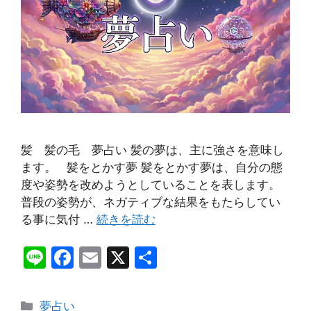
髪 髪の毛 夢占い 髪の夢は、主に強さを意味し
ます。 髪をとかす夢 髪をとかす夢は、自分の態
度や姿勢を改めようとしていることを表します。
普段の姿勢が、ネガティブな結果をもたらしてい
る事に気付 …
続きを読む
Li
F
E
X
共
n
a
m
有
e
c
ai
カ
夢占い