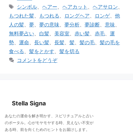
e
l
テ
タ
シンボル
、
ヘアー
、
ヘアカット
、
ヘアサロン
、
ゴ
b
グ
もつれた髪
、
もつれる
、
ロングヘア
、
ロンゲ
、
他
リ
o
人の髪
、
夢
、
夢の意味
、
夢分析
、
夢診断
、
意味
、
ー
o
無料夢占い
、
白髪
、
美容室
、
赤い髪
、
赤毛
、
運
k
勢
、
運命
、
長い髪
、
長髪
、
髪
、
髪の毛
、
髪の毛を
食べる
、
髪をとかす
、
髪を切る
コメントをどうぞ
Stella Signa
あなたの運命を解き明かす、スピリチュアルと占い
のポータル。心がモヤモヤする時、見えない不安が
ある時、前を向くためのヒントをお届けします。