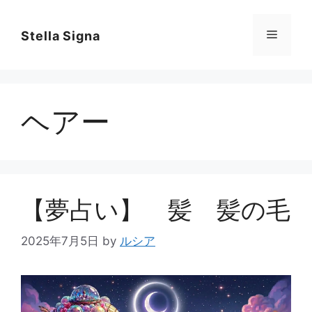
コ
ン
メ
Stella Signa
テ
ン
ニ
ツ
へ
ヘアー
ス
ュ
キ
ッ
ー
プ
【夢占い】 髪 髪の毛
2025年7月5日
by
ルシア