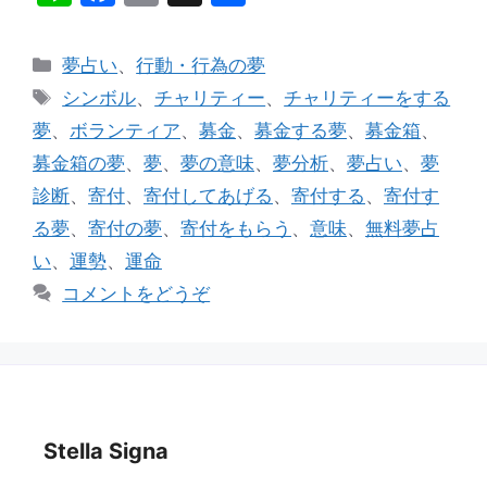
n
a
m
有
e
c
ai
カ
夢占い
、
行動・行為の夢
e
l
テ
タ
シンボル
、
チャリティー
、
チャリティーをする
ゴ
b
グ
夢
、
ボランティア
、
募金
、
募金する夢
、
募金箱
、
リ
o
募金箱の夢
、
夢
、
夢の意味
、
夢分析
、
夢占い
、
夢
ー
o
診断
、
寄付
、
寄付してあげる
、
寄付する
、
寄付す
k
る夢
、
寄付の夢
、
寄付をもらう
、
意味
、
無料夢占
い
、
運勢
、
運命
コメントをどうぞ
Stella Signa