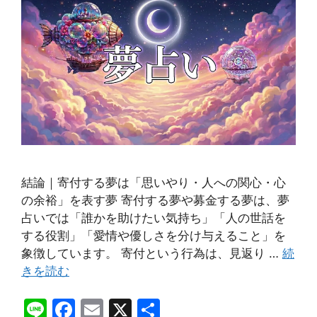
結論｜寄付する夢は「思いやり・人への関心・心
の余裕」を表す夢 寄付する夢や募金する夢は、夢
占いでは「誰かを助けたい気持ち」「人の世話を
する役割」「愛情や優しさを分け与えること」を
象徴しています。 寄付という行為は、見返り …
続
きを読む
Li
F
E
X
共