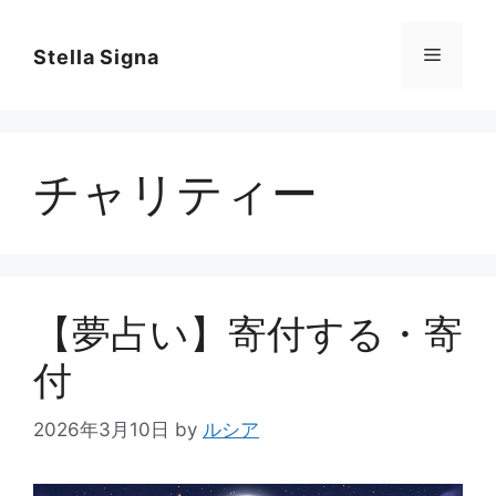
コ
ン
メ
Stella Signa
テ
ン
ニ
ツ
へ
チャリティー
ス
ュ
キ
ッ
ー
プ
【夢占い】寄付する・寄
付
2026年3月10日
by
ルシア