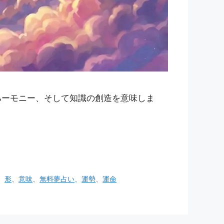
ハーモニー、そして知識の創造を意味しま
、
形
、
意味
、
無料夢占い
、
運勢
、
運命