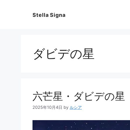
コ
ン
Stella Signa
テ
ン
ツ
へ
ス
ダビデの星
キ
ッ
プ
六芒星・ダビデの星
2025年10月4日
by
ルシア