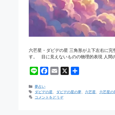
六芒星・ダビデの星 三角形が上下左右に
す。 目に見えないものの物理的表現 人間
Li
F
E
X
共
n
a
m
有
e
c
ai
カ
夢占い
テ
タ
ダビデの星
、
ダビデの星の夢
、
六芒星
、
六芒星の
e
l
ゴ
グ
コメントをどうぞ
b
リ
ー
o