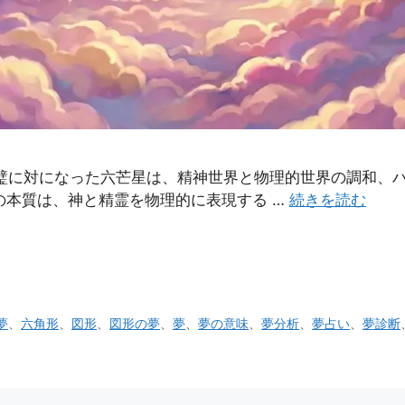
完璧に対になった六芒星は、精神世界と物理的世界の調和、
の本質は、神と精霊を物理的に表現する …
続きを読む
夢
、
六角形
、
図形
、
図形の夢
、
夢
、
夢の意味
、
夢分析
、
夢占い
、
夢診断