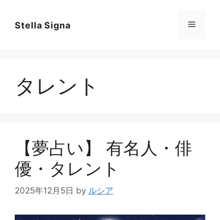
コ
ン
メ
Stella Signa
テ
ン
ニ
ツ
へ
タレント
ス
ュ
キ
ッ
ー
プ
【夢占い】 有名人・俳
優・タレント
2025年12月5日
by
ルシア