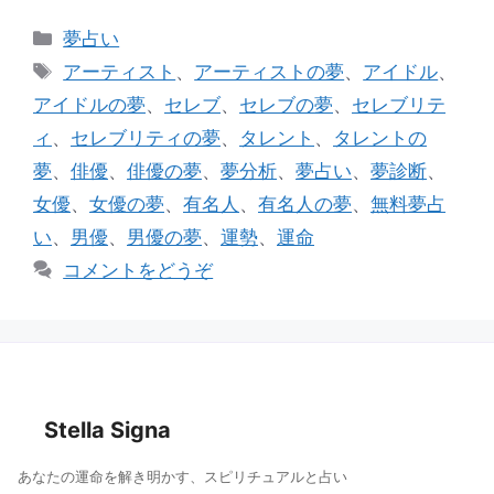
e
c
ai
カ
夢占い
e
l
テ
タ
アーティスト
、
アーティストの夢
、
アイドル
、
ゴ
b
グ
アイドルの夢
、
セレブ
、
セレブの夢
、
セレブリテ
リ
o
ィ
、
セレブリティの夢
、
タレント
、
タレントの
ー
o
夢
、
俳優
、
俳優の夢
、
夢分析
、
夢占い
、
夢診断
、
k
女優
、
女優の夢
、
有名人
、
有名人の夢
、
無料夢占
い
、
男優
、
男優の夢
、
運勢
、
運命
コメントをどうぞ
Stella Signa
あなたの運命を解き明かす、スピリチュアルと占い