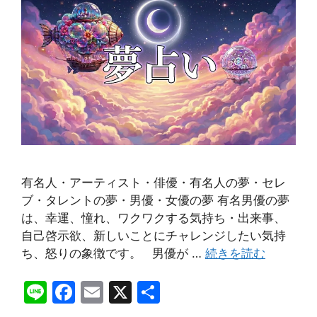
有名人・アーティスト・俳優・有名人の夢・セレ
ブ・タレントの夢・男優・女優の夢 有名男優の夢
は、幸運、憧れ、ワクワクする気持ち・出来事、
自己啓示欲、新しいことにチャレンジしたい気持
ち、怒りの象徴です。 男優が …
続きを読む
Li
F
E
X
共
n
a
m
有