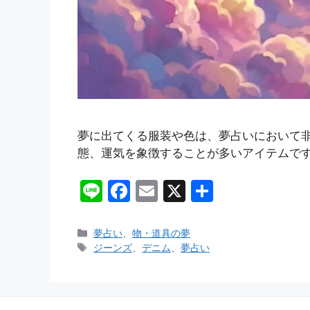
夢に出てくる服装や色は、夢占いにおいて
態、運気を象徴することが多いアイテムです
Li
F
E
X
共
n
a
m
有
e
c
ai
カ
夢占い
、
物・道具の夢
テ
タ
ジーンズ
、
デニム
、
夢占い
e
l
ゴ
グ
b
リ
ー
o