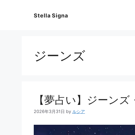
コ
ン
Stella Signa
テ
ン
ツ
へ
ス
ジーンズ
キ
ッ
プ
【夢占い】ジーンズ
2026年3月31日
by
ルシア