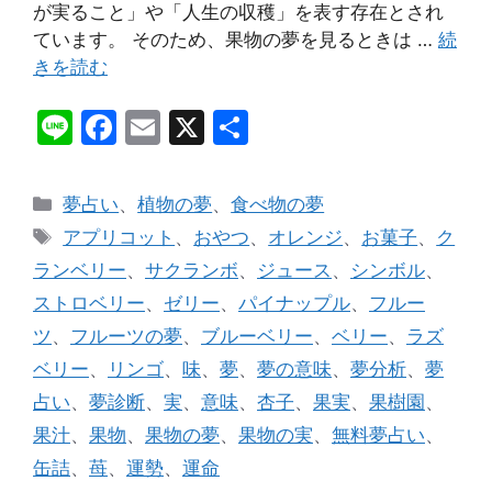
が実ること」や「人生の収穫」を表す存在とされ
ています。 そのため、果物の夢を見るときは …
続
きを読む
Li
F
E
X
共
n
a
m
有
e
c
ai
カ
夢占い
、
植物の夢
、
食べ物の夢
e
l
テ
タ
アプリコット
、
おやつ
、
オレンジ
、
お菓子
、
ク
ゴ
b
グ
ランベリー
、
サクランボ
、
ジュース
、
シンボル
、
リ
o
ストロベリー
、
ゼリー
、
パイナップル
、
フルー
ー
o
ツ
、
フルーツの夢
、
ブルーベリー
、
ベリー
、
ラズ
k
ベリー
、
リンゴ
、
味
、
夢
、
夢の意味
、
夢分析
、
夢
占い
、
夢診断
、
実
、
意味
、
杏子
、
果実
、
果樹園
、
果汁
、
果物
、
果物の夢
、
果物の実
、
無料夢占い
、
缶詰
、
苺
、
運勢
、
運命