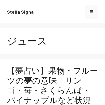
コ
ン
メ
Stella Signa
テ
ン
ニ
ツ
へ
ジュース
ス
ュ
キ
ッ
ー
プ
【夢占い】果物・フルー
ツの夢の意味｜リン
ゴ・苺・さくらんぼ・
パイナップルなど状況