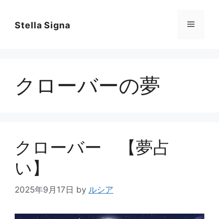
コ
ン
メ
Stella Signa
テ
ン
ニ
ツ
へ
クローバーの夢
ス
ュ
キ
ッ
ー
プ
クローバー 【夢占
い】
2025年9月17日
by
ルシア