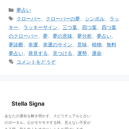
e
c
ai
カ
夢占い
e
l
テ
タ
クローバー
、
クローバーの夢
、
シンボル
、
ラッ
ゴ
b
グ
キー
、
ラッキーサイン
、
三つ葉
、
四つ葉
、
四つ葉
リ
o
のクローバー
、
夢
、
夢の意味
、
夢分析
、
夢占い
、
ー
o
夢診断
、
幸運
、
幸運のサイン
、
意味
、
植物
、
無料
k
夢占い
、
発見する
、
見つける
、
運勢
、
運命
コメントをどうぞ
Stella Signa
あなたの運命を解き明かす、スピリチュアルと占い
のポータル。心がモヤモヤする時、見えない不安が
ある時、前を向くためのヒントをお届けします。