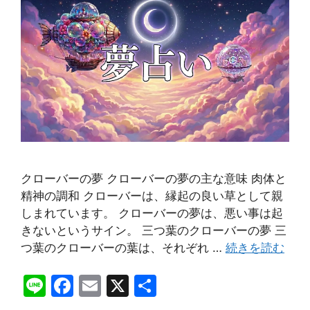
クローバーの夢 クローバーの夢の主な意味 肉体と
精神の調和 クローバーは、縁起の良い草として親
しまれています。 クローバーの夢は、悪い事は起
きないというサイン。 三つ葉のクローバーの夢 三
つ葉のクローバーの葉は、それぞれ …
続きを読む
Li
F
E
X
共
n
a
m
有