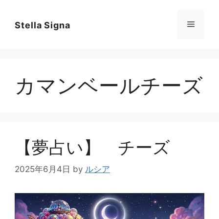
コ
ン
メ
Stella Signa
テ
ン
ニ
ツ
へ
カマンベールチーズ
ス
ュ
キ
ッ
ー
プ
【夢占い】 チーズ
2025年6月4日
by
ルシア