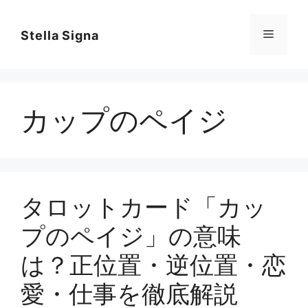
コ
ン
メ
Stella Signa
テ
ン
ニ
ツ
へ
カップのペイジ
ス
ュ
キ
ッ
ー
プ
タロットカード「カッ
プのペイジ」の意味
は？正位置・逆位置・恋
愛・仕事を徹底解説