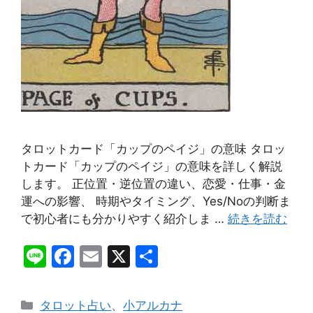
タロットカード「カップのペイジ」の意味 タロッ
トカード「カップのペイジ」の意味を詳しく解説
します。 正位置・逆位置の違い、恋愛・仕事・金
運への影響、 時期やタイミング、Yes/Noの判断ま
で初心者にも分かりやすく紹介しま …
続きを読む
Li
F
E
X
共
n
a
m
有
e
c
ai
カ
タロット占い
、
小アルカナ