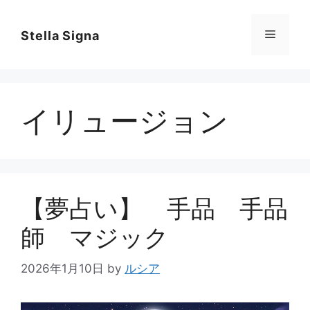
コ
ン
メ
Stella Signa
テ
ン
ニ
ツ
へ
イリュージョン
ス
ュ
キ
ッ
ー
プ
【夢占い】 手品 手品
師 マジック
2026年1月10日
by
ルシア