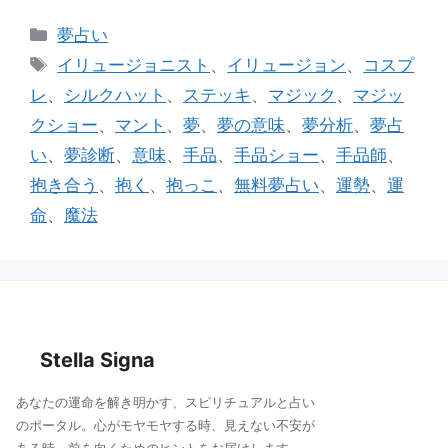
e
c
ai
カ
夢占い
e
l
テ
タ
イリュージョニスト
、
イリュージョン
、
コスプ
ゴ
b
グ
レ
、
シルクハット
、
ステッキ
、
マジック
、
マジッ
リ
o
クショー
、
マント
、
夢
、
夢の意味
、
夢分析
、
夢占
ー
o
い
、
夢診断
、
意味
、
手品
、
手品ショー
、
手品師
、
k
抱き合う
、
抱く
、
抱っこ
、
無料夢占い
、
運勢
、
運
命
、
魔法
Stella Signa
あなたの運命を解き明かす、スピリチュアルと占い
のポータル。心がモヤモヤする時、見えない不安が
ある時、前を向くためのヒントをお届けします。