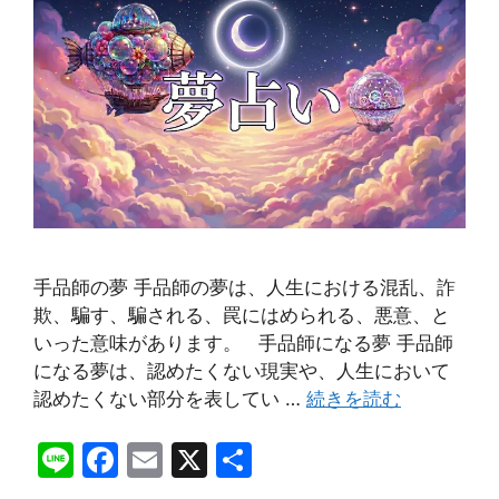
手品師の夢 手品師の夢は、人生における混乱、詐
欺、騙す、騙される、罠にはめられる、悪意、と
いった意味があります。 手品師になる夢 手品師
になる夢は、認めたくない現実や、人生において
認めたくない部分を表してい …
続きを読む
Li
F
E
X
共
n
a
m
有