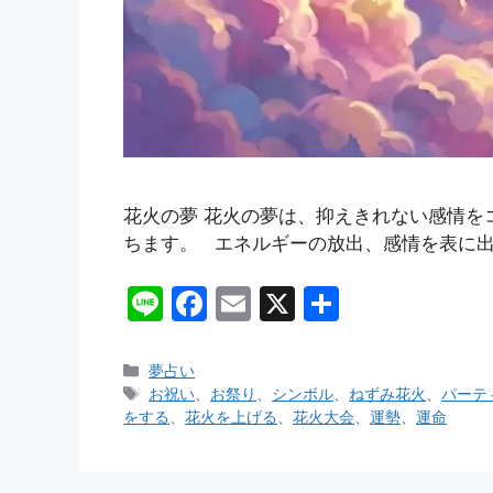
花火の夢 花火の夢は、抑えきれない感情を
ちます。 エネルギーの放出、感情を表に出
Li
F
E
X
共
n
a
m
有
e
c
ai
カ
夢占い
テ
タ
お祝い
、
お祭り
、
シンボル
、
ねずみ花火
、
パーテ
e
l
ゴ
グ
をする
、
花火を上げる
、
花火大会
、
運勢
、
運命
b
リ
ー
o