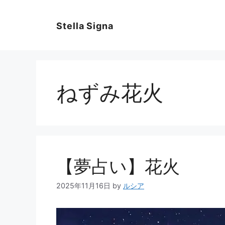
コ
ン
Stella Signa
テ
ン
ツ
へ
ス
ねずみ花火
キ
ッ
プ
【夢占い】花火
2025年11月16日
by
ルシア