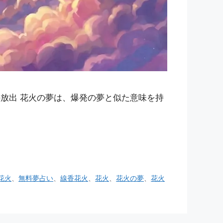
放出 花火の夢は、爆発の夢と似た意味を持
花火
、
無料夢占い
、
線香花火
、
花火
、
花火の夢
、
花火