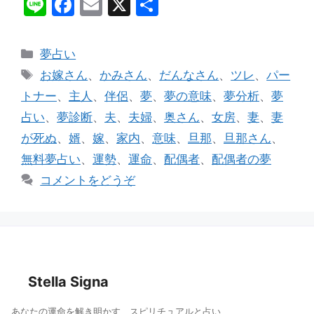
Li
F
E
X
共
n
a
m
有
e
c
ai
カ
夢占い
e
l
テ
タ
お嫁さん
、
かみさん
、
だんなさん
、
ツレ
、
パー
ゴ
b
グ
トナー
、
主人
、
伴侶
、
夢
、
夢の意味
、
夢分析
、
夢
リ
o
占い
、
夢診断
、
夫
、
夫婦
、
奥さん
、
女房
、
妻
、
妻
ー
o
が死ぬ
、
婿
、
嫁
、
家内
、
意味
、
旦那
、
旦那さん
、
k
無料夢占い
、
運勢
、
運命
、
配偶者
、
配偶者の夢
コメントをどうぞ
Stella Signa
あなたの運命を解き明かす、スピリチュアルと占い