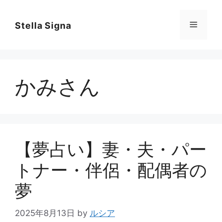
コ
ン
メ
Stella Signa
テ
ン
ニ
ツ
へ
かみさん
ス
ュ
キ
ッ
ー
プ
【夢占い】妻・夫・パー
トナー・伴侶・配偶者の
夢
2025年8月13日
by
ルシア