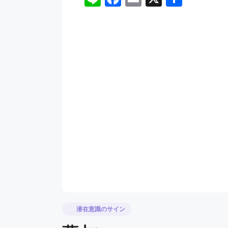
n
a
m
有
e
c
ai
e
l
b
o
o
k
潜在意識のサイン