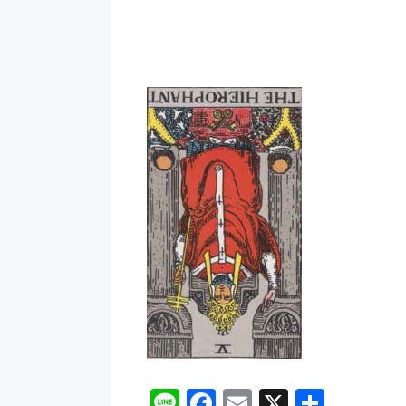
Li
F
E
X
共