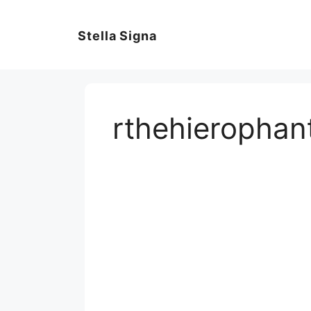
コ
ン
Stella Signa
テ
ン
ツ
へ
ス
rthehierophan
キ
ッ
プ