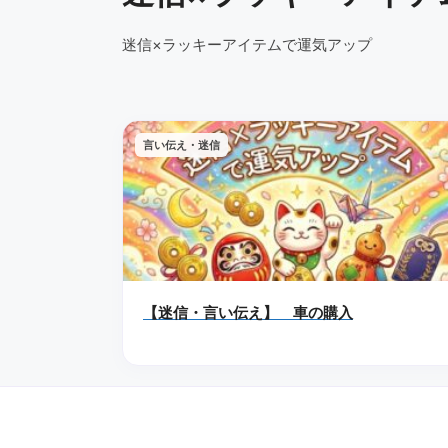
迷信×ラッキーアイテムで運気アップ
言い伝え・迷信
【迷信・言い伝え】 車の購入